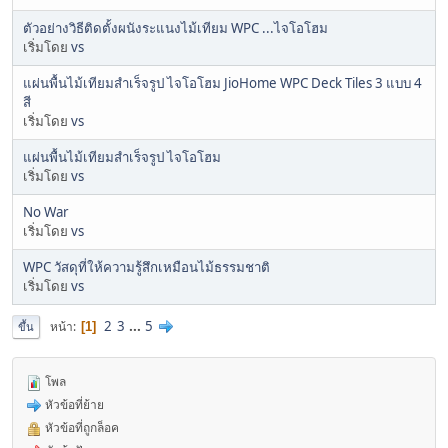
ตัวอย่างวิธีติดตั้งผนังระแนงไม้เทียม WPC ...ไจโอโฮม
เริ่มโดย
vs
แผ่นพื้นไม้เทียมสำเร็จรูป ไจโอโฮม JioHome WPC Deck Tiles 3 แบบ 4
สี
เริ่มโดย
vs
แผ่นพื้นไม้เทียมสำเร็จรูป ไจโอโฮม
เริ่มโดย
vs
No War
เริ่มโดย
vs
WPC วัสดุที่ให้ความรู้สึกเหมือนไม้ธรรมชาติ
เริ่มโดย
vs
2
3
...
5
หน้า
1
ขึ้น
โพล
หัวข้อที่ย้าย
หัวข้อที่ถูกล็อค