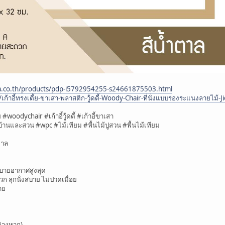
da.co.th/products/pdp-i5792954255-s24661875503.html
/เก้าอี้ทรงเตี้ย-ขาเสา-พลาสติก-วู้ดดี้-Woody-Chair-ที่นั่งแบบร่องระแนงลา
ย #woodychair #เก้าอี้วู้ดดี้ #เก้าอี้ขาเสา
านและสวน #wpc #ไม้เทียม #พื้นไม้ปูสวน #พื้นไม้เทียม
ำตาล
ะบายอากาศสูงสุด
 ลุกนั่งสบาย ไม่ปวดเมื่อย
าย
มต่างหาก)