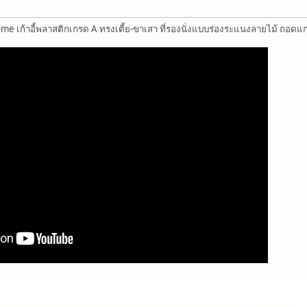
ioHome เก้าอี้พลาสติกเกรด A ทรงเตี้ย-ขาเสา ที่รองนั่งแบบร่องระแนงลายไม้ ถอด