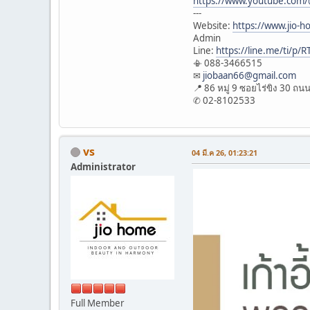
https://www.youtube.com
---
Website:
https://www.jio-
Admin
Line:
https://line.me/ti/p/
📳 088-3466515
✉
jiobaan66@gmail.com
📍 86 หมู่ 9 ซอยไร่ขิง 30 
✆ 02-8102533
vs
04 มี.ค 26, 01:23:21
Administrator
Full Member