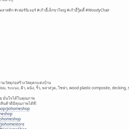
ี้พลาสติก #เฟอร์นิเจอร์ #เก้าอี้เล็กขาใหญ่ #เก้าอี้วู้ดดี้ #WoodyChair
มวัสดุก่อสร้างวัสดุตกแต่งบ้าน
ียม, ระแนง, ฝ้า, ผนัง, รั้ว, พลาสวูด, โซฟา, wood plastic composite, decking, 
ย มั่นใจได้ในคุณภาพ
ินค้าดีมีคุณภาพได้ที่:
shop/jiohomeshop
omeshop
jiohomeshop
/jiohomestore