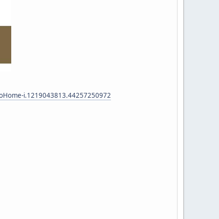
ยไม้-JioHome-i.1219043813.44257250972