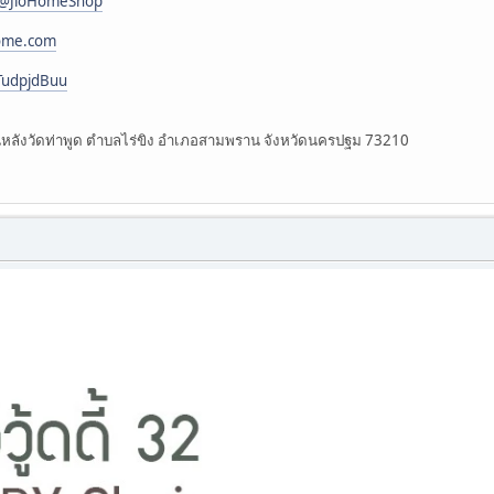
/@JioHomeShop
home.com
RTudpjdBuu
ถนนหลังวัดท่าพูด ตำบลไร่ขิง อำเภอสามพราน จังหวัดนครปฐม 73210