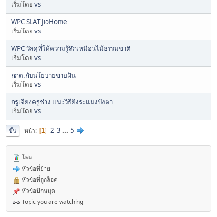
เริ่มโดย
vs
WPC SLAT JioHome
เริ่มโดย
vs
WPC วัสดุที่ให้ความรู้สึกเหมือนไม้ธรรมชาติ
เริ่มโดย
vs
กกต.กับนโยบายขายฝัน
เริ่มโดย
vs
กรูเจียงครูช่าง แนะวิธียิงระแนงบังตา
เริ่มโดย
vs
2
3
...
5
หน้า
1
ขึ้น
โพล
หัวข้อที่ย้าย
หัวข้อที่ถูกล็อค
หัวข้อปักหมุด
Topic you are watching