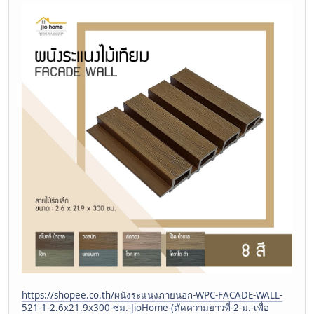
https://shopee.co.th/ผนังระแนงภายนอก-WPC-FACADE-WALL-
521-1-2.6x21.9x300-ซม.-JioHome-(ตัดความยาวที่-2-ม.-เพื่อ