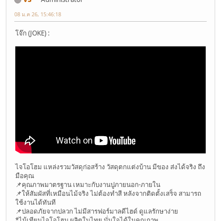
08 ม.ค 26, 15:46:18
โจ๊ก (JOKE) :
ไจโอโฮม แหล่งรวมวัสดุก่อสร้าง วัสดุตกแต่งบ้าน มีของ ส่งได้จริง ถึง
มือคุณ
📌คุณภาพมาตรฐาน เหมาะกับงานปูภายนอก-ภายใน
📌ให้สัมผัสที่เหมือนไม้จริง ไม่ต้องทำสี หลังจากติดตั้งเสร็จ สามารถ
ใช้งานได้ทันที
📌ปลอดภัยจากปลวก ไม่มีสารฟอร์มาลดีไฮด์ ดูแลรักษาง่าย
*ไม้เทียมไจโอโฮม ผลิตในไทย มั่นใจได้ในคุณภาพ