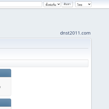
dnst2011.com
ง