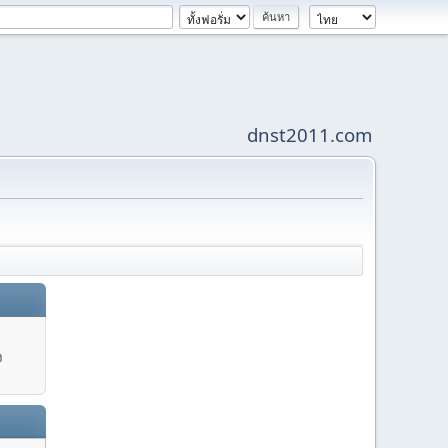
dnst2011.com
ง