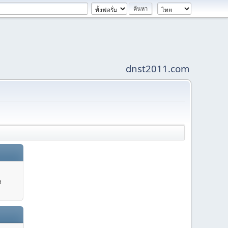
dnst2011.com
ง