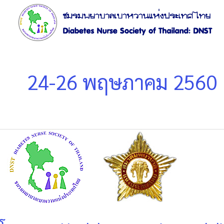
Skip
to
content
24-26 พฤษภาคม 2560
โครงการ:
Health
promotion
and
disease
prevention