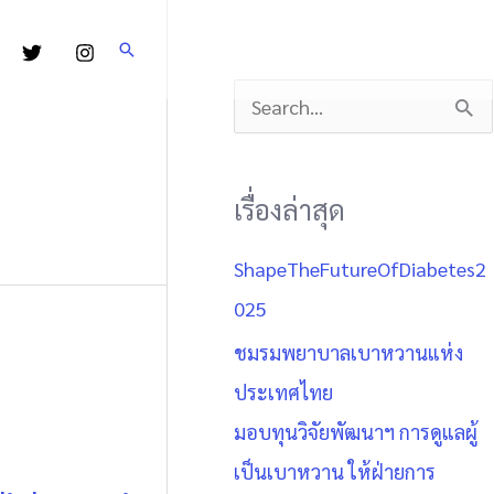
Search
S
e
a
เรื่องล่าสุด
r
ShapeTheFutureOfDiabetes2
c
025
h
f
ชมรมพยาบาลเบาหวานแห่ง
o
ประเทศไทย
r
มอบทุนวิจัยพัฒนาฯ การดูแลผู้
:
เป็นเบาหวาน ให้ฝ่ายการ