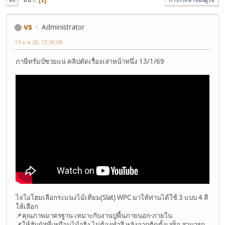
vs
Administrator
13 ม.ค 26, 12:36:08
ภาษีทรัมป์ซวยแน่ คลิปตัดเรื่องเล่าหน้าหนึ่ง 13/1/69
ไจโอโฮมเลือกระแนงไม้เทียม(Slat) WPC มาให้ท่านได้ใช้ 3 แบบ 4 สี
ให้เลือก
📌คุณภาพมาตรฐาน เหมาะกับงานปูพื้นภายนอก-ภายใน
📌ให้สัมผัสที่เหมือนไม้จริง ไม่ต้องทำสี หลังจากติดตั้งเสร็จ สามารถ