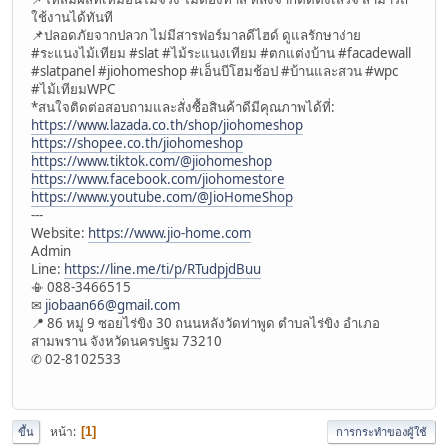
ใช้งานได้ทันที
📌ปลอดภัยจากปลวก ไม่มีสารฟอร์มาลดีไฮด์ ดูแลรักษาง่าย
#ระแนงไม้เทียม #slat #ไม้ระแนงเทียม #ตกแต่งบ้าน #facadewall
#slatpanel #jiohomeshop #เอ็นบีโฮมช้อป #บ้านและสวน #wpc
#ไม้เทียมWPC
*สนใจติดต่อสอบถามและสั่งซื้อสินค้าดีมีคุณภาพได้ที่:
https://www.lazada.co.th/shop/jiohomeshop
https://shopee.co.th/jiohomeshop
https://www.tiktok.com/@jiohomeshop
https://www.facebook.com/jiohomestore
https://www.youtube.com/@JioHomeShop
---
Website:
https://www.jio-home.com
Admin
Line:
https://line.me/ti/p/RTudpjdBuu
📳 088-3466515
✉
jiobaan66@gmail.com
📍 86 หมู่ 9 ซอยไร่ขิง 30 ถนนหลังวัดท่าพูด ตำบลไร่ขิง อำเภอ
สามพราน จังหวัดนครปฐม 73210
✆ 02-8102533
หน้า
1
ขึ้น
การกระทำของผู้ใช้