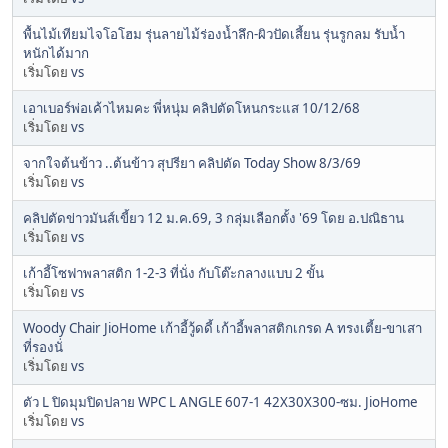
พื้นไม้เทียมไจโอโฮม รุ่นลายไม้ร่องน้ำลึก-ผิวปัดเสี้ยน รุ่นรูกลม รับน้ำ
หนักได้มาก
เริ่มโดย
vs
เอาเบอร์พ่อเค้าไหมคะ พี่หนุ่ม คลิปตัดโหนกระแส 10/12/68
เริ่มโดย
vs
จากใจต้นข้าว ..ต้นข้าว สุปรียา คลิปตัด Today Show 8/3/69
เริ่มโดย
vs
คลิปตัดข่าวมันส์เขี้ยว 12 ม.ค.69, 3 กลุ่มเลือกตั้ง '69 โดย อ.ปณิธาน
เริ่มโดย
vs
เก้าอี้โซฟาพลาสติก 1-2-3 ที่นั่ง กับโต๊ะกลางแบบ 2 ขั้น
เริ่มโดย
vs
Woody Chair JioHome เก้าอี้วู้ดดี้ เก้าอี้พลาสติกเกรด A ทรงเตี้ย-ขาเสา
ที่รองนั่
เริ่มโดย
vs
ตัว L ปิดมุมปิดปลาย WPC L ANGLE 607-1 42X30X300-ซม. JioHome
เริ่มโดย
vs