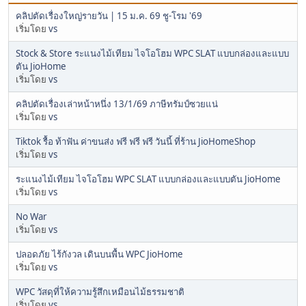
คลิปตัดเรื่องใหญ่รายวัน | 15 ม.ค. 69 ชู-โรม '69
เริ่มโดย
vs
Stock & Store ระแนงไม้เทียม ไจโอโฮม WPC SLAT แบบกล่องและแบบ
ตัน JioHome
เริ่มโดย
vs
คลิปตัดเรื่องเล่าหน้าหนึ่ง 13/1/69 ภาษีทรัมป์ซวยแน่
เริ่มโดย
vs
Tiktok รื้อ ท้าฟัน ค่าขนส่ง ฟรี ฟรี ฟรี วันนี้ ที่ร้าน JioHomeShop
เริ่มโดย
vs
ระแนงไม้เทียม ไจโอโฮม WPC SLAT แบบกล่องและแบบตัน JioHome
เริ่มโดย
vs
No War
เริ่มโดย
vs
ปลอดภัย ไร้กังวล เดินบนพื้น WPC JioHome
เริ่มโดย
vs
WPC วัสดุที่ให้ความรู้สึกเหมือนไม้ธรรมชาติ
เริ่มโดย
vs