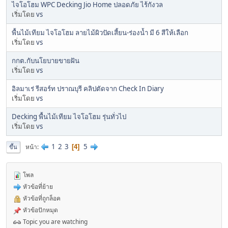
ไจโอโฮม WPC Decking Jio Home ปลอดภัย ไร้กังวล
เริ่มโดย
vs
พื้นไม้เทียม ไจโอโฮม ลายไม้ผิวปัดเสี้ยน-ร่องน้ำ มี 6 สีให้เลือก
เริ่มโดย
vs
กกต.กับนโยบายขายฝัน
เริ่มโดย
vs
อิลมาเร่ รีสอร์ท ปราณบุรี คลิปตัดจาก Check In Diary
เริ่มโดย
vs
Decking พื้นไม้เทียม ไจโอโฮม รุ่นทั่วไป
เริ่มโดย
vs
1
2
3
5
หน้า
4
ขึ้น
โพล
หัวข้อที่ย้าย
หัวข้อที่ถูกล็อค
หัวข้อปักหมุด
Topic you are watching