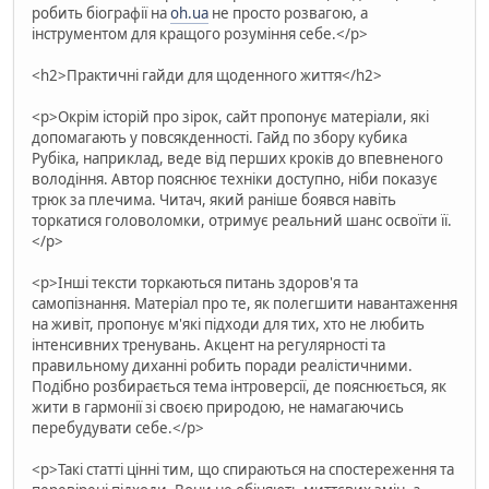
робить біографії на
oh.ua
не просто розвагою, а
інструментом для кращого розуміння себе.</p>
<h2>Практичні гайди для щоденного життя</h2>
<p>Окрім історій про зірок, сайт пропонує матеріали, які
допомагають у повсякденності. Гайд по збору кубика
Рубіка, наприклад, веде від перших кроків до впевненого
володіння. Автор пояснює техніки доступно, ніби показує
трюк за плечима. Читач, який раніше боявся навіть
торкатися головоломки, отримує реальний шанс освоїти її.
</p>
<p>Інші тексти торкаються питань здоров'я та
самопізнання. Матеріал про те, як полегшити навантаження
на живіт, пропонує м'які підходи для тих, хто не любить
інтенсивних тренувань. Акцент на регулярності та
правильному диханні робить поради реалістичними.
Подібно розбирається тема інтроверсії, де пояснюється, як
жити в гармонії зі своєю природою, не намагаючись
перебудувати себе.</p>
<p>Такі статті цінні тим, що спираються на спостереження та