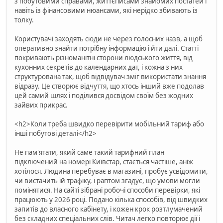
з побутовими справами, життєписами знайомих постатей і
навіть із фінансовими нюансами, які нерідко збивають із
толку.
Користувачі заходять сюди не через голосних назв, а щоб
оперативно знайти потрібну інформацію і йти далі. Статті
покривають різноманітні сторони людського життя, від
кухонних секретів до календарних дат, і кожна з них
структурована так, щоб відвідувач зміг використати знання
відразу. Це створює відчуття, що хтось інший вже подолав
цей самий шлях і поділився досвідом своїм без жодних
зайвих прикрас.
<h2>Коли треба швидко перевірити мобільний тариф або
інші побутові деталі</h2>
Не пам'ятати, який саме такий тарифний план
підключений на номері Київстар, стається частіше, аніж
хотілося. Людина перебуває в магазині, пробує усвідомити,
чи вистачить їй трафіку, і раптом згадує, що умови могли
помінятися. На сайті зібрані робочі способи перевірки, які
працюють у 2026 році. Подано кілька способів, від швидких
запитів до власного кабінету, і кожен крок розтлумачений
без складних спеціальних слів. Читач легко повторює дії і