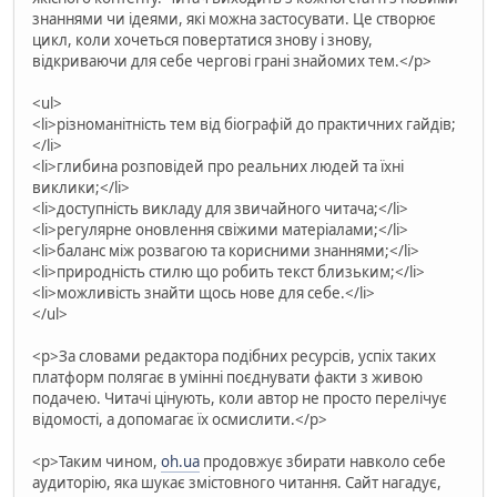
знаннями чи ідеями, які можна застосувати. Це створює
цикл, коли хочеться повертатися знову і знову,
відкриваючи для себе чергові грані знайомих тем.</p>
<ul>
<li>різноманітність тем від біографій до практичних гайдів;
</li>
<li>глибина розповідей про реальних людей та їхні
виклики;</li>
<li>доступність викладу для звичайного читача;</li>
<li>регулярне оновлення свіжими матеріалами;</li>
<li>баланс між розвагою та корисними знаннями;</li>
<li>природність стилю що робить текст близьким;</li>
<li>можливість знайти щось нове для себе.</li>
</ul>
<p>За словами редактора подібних ресурсів, успіх таких
платформ полягає в умінні поєднувати факти з живою
подачею. Читачі цінують, коли автор не просто перелічує
відомості, а допомагає їх осмислити.</p>
<p>Таким чином,
oh.ua
продовжує збирати навколо себе
аудиторію, яка шукає змістовного читання. Сайт нагадує,