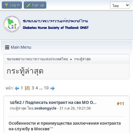
Log in
Sign up
Main Menu
ชมรมพยาบาลเบาหวานแห่งประเทศไทย
กระทู้ล่าสุด
►
กระทู้ล่าสุด
1
3
4
...
10
หน้า
2
บอร์ด2
/
Подписать контракт на сво МО O...
#11
กระทู้ล่าสุด โดย
svokongycle
- 31 ก.ค 26, 19:21:36
Особенности и преимущества заключения контракта
на службу в Москве'''