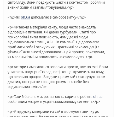
світогляду. Вони поєднують факти з контекстом, роблячи
знання живим і запам'ятовуваним.</p>
<h2>Як
oh.ua
допомагає в саморозвитку</h2>
<p>Читаючи матеріали сайту, люди часто знаходять
відповіді на питання, які давно турбували. Статті про
психологічні типи пояснюють, чому деякі люди
відновлюються в тиші, а інші в компанії. Це допомагає
приймати себе і оточуючих. Практичні рекомендації з
фізичної активності доповнюють цей процес, показуючи,
як маленькі зміни впливають на самопочуття.</p>
<p>Автори намагаються говорити просто, але по суті. Вони
уникають надмірної складності, концентруючись на тому,
що реально працює. Завдяки цьому сайт стає супутником
для тих, хто прагне кращого розуміння себе без
радикальних змін.</p>
<p>Такий баланс між розвагою та користю робить
oh.ua
особливим місцем в українськомовному сегменті.</p>
<p>У підсумку матеріали на сайті формують звичку до
якісного контенту. Читач виходить з кожної статті з новими