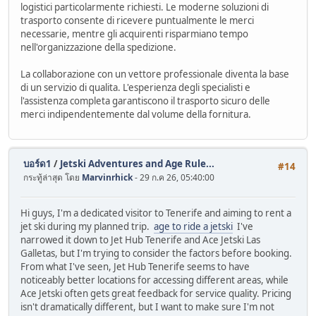
logistici particolarmente richiesti. Le moderne soluzioni di
trasporto consente di ricevere puntualmente le merci
necessarie, mentre gli acquirenti risparmiano tempo
nell'organizzazione della spedizione.
La collaborazione con un vettore professionale diventa la base
di un servizio di qualita. L'esperienza degli specialisti e
l'assistenza completa garantiscono il trasporto sicuro delle
merci indipendentemente dal volume della fornitura.
บอร์ด1
/
Jetski Adventures and Age Rule...
#14
กระทู้ล่าสุด โดย
Marvinrhick
- 29 ก.ค 26, 05:40:00
Hi guys, I'm a dedicated visitor to Tenerife and aiming to rent a
jet ski during my planned trip.
age to ride a jetski
I've
narrowed it down to Jet Hub Tenerife and Ace Jetski Las
Galletas, but I'm trying to consider the factors before booking.
From what I've seen, Jet Hub Tenerife seems to have
noticeably better locations for accessing different areas, while
Ace Jetski often gets great feedback for service quality. Pricing
isn't dramatically different, but I want to make sure I'm not