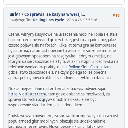
บอร์ด1
/
Co sprawia, ze kasyna w wersji...
#16
กระทู้ล่าสุด โดย
RollingSlots-Pycle
- 27 ก.ค 26, 05:52:18
Czemu witryny kasynowe na urzadzenia mobilne robia sie stale
bardziej cenione wsrod graczy teraz, jest to zagadnienie, jakie
czesto pojawia sie na forach. Kilka lat temu gra na komputerze
byla norma, natomiast obecnie to wlasnie urzadzenie mobilne
jest glownym sposobem na rozgrywke. Jednym z miejsc, na
ktorym da sie zapoznac sie z tym, w jakim stopniu rozgrywka na
telefonie wyglada w praktyce, jest
Rolling Slots Casino
, tam
gdzie latwo zapoznac sie z, na czym polega to, ze obecna
aplikacja kasynowa traktuje zagadnienie szybkosci dzialania.
Dokladniejsze dane na ten temat zobaczysz odwiedzajac
https://letfaster.tech/
, tam gdzie opisane sa mozliwosci, za
sprawa ktorych rozgrywka mobilna okazuje sie byc
wspolczesnie standardem, a nie dodatkiem.
Podstawowym powodem, za sprawa ktorego wplynal na wzrost
popularnosci gier mobilnych, okazuje sie udoskonalenie
lacznosci internetowej. Nowoczesne ekrany dotykowe