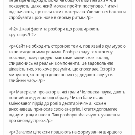
перевірені підходи. Вони не обіцяють миттєвих змін, а
показують шлях, який можна пройти поступово. Читачі
відзначають, що після таких матеріалів з'являється бажання
спробувати щось нове в своєму ритмі.</p>
<h2>Цікаві факти та розбори що розширюють
кругозір</h2>
<p>Сайт не обходить стороною теми, пов'язані з культурою
та повсякденними речами. Розбір складу гематогену
пояснює, чому продукт має саме такий смак і склад,
спираючись на реальні компоненти. Це задовольняє
цікавість тих, хто хоче розуміти, що споживає. Історії з
минулого, як-от про довоєнні місця, додають відчуття
глибини часу.</p>
<p>Матеріали про акторів, які грали Человека-паука, дають
повний огляд еволюції образу. Читач бачить, як
змінювався підхід до ролі з десятиріччями. Кожен
виконавець приносив свою енергію, і стаття допомагає
відчути ці відмінності. Такі розбори збагачують уявлення
про кіноіндустрію.</p>
<p>Загалом ці тексти працюють на формування ширшого