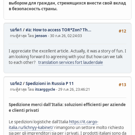
выбором для граждан, стремящихся внести свой вклад
в безопасность страны.
บอร์ด1
/
ต่อ: How to access TOR*Zon? Th...
#12
กระทู้ล่าสุด โดย
jenson
- 30 ก.ค 26, 02:24:03
I appreciate the excellent article. Actually, it was a story of fun. I
am looking forward to agreeing with you! But how can we talk
to each other?
translation services fort lauderdale
บอร์ด2
/
Spedizioni in Russia P 11
#13
กระทู้ล่าสุด โดย
itcarggycle
- 29 ก.ค 26, 23:46:21
Spedizione merci dall'Italia: soluzioni efficienti per aziende
e clienti privati
Le spedizioni logistiche dall'Italia
https://it.cargo-
italia.ru/lichnyy-kabinet/
rimangono un settore molto richiesto
sia per gli imprenditori sia per i privati. I prodotti italiani sono da