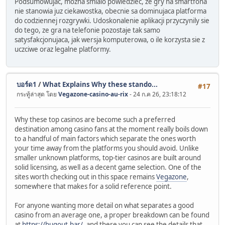
Podsumowujac, mozna smialo powiedziec, ze gry na smartfona
nie stanowia juz ciekawostka, obecnie sa dominujaca platforma
do codziennej rozgrywki. Udoskonalenie aplikacji przyczynily sie
do tego, ze gra na telefonie pozostaje tak samo
satysfakcjonujaca, jak wersja komputerowa, o ile korzysta sie z
uczciwe oraz legalne platformy.
บอร์ด1
/
What Explains Why these stando...
#17
กระทู้ล่าสุด โดย
Vegazone-casino-au-rix
- 24 ก.ค 26, 23:18:12
Why these top casinos are become such a preferred
destination among casino fans at the moment really boils down
to a handful of main factors which separate the ones worth
your time away from the platforms you should avoid. Unlike
smaller unknown platforms, top-tier casinos are built around
solid licensing, as well as a decent game selection. One of the
sites worth checking out in this space remains
Vegazone
,
somewhere that makes for a solid reference point.
For anyone wanting more detail on what separates a good
casino from an average one, a proper breakdown can be found
at
https://bugout.bar/
, and there you can see the details that