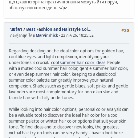
що цікаві історії та практичні знання можуть йти поруч,
збагачуючи кожен день.</p>
บอร์ด1
/
Best Fashion and Hairstyle Col...
#20
กระทู้ล่าสุด โดย
Marvinrhick
- 23 ก.ค 26, 18:25:52
Regarding deciding on the ideal color options for golden hair,
cool blue eyes, and light complexion, identifying your
undertones is crucial.
cool summer hair color ideas
People
with a muted cool summer hair color, gentle summer hair color,
or even deep summer hair color, keeping to a classic cool
summer color palette can greatly improve your natural
complexion. Shades such as gentle blues, soft pinks, and gentle
lavenders are most complementary for porcelain skin and
blonde hair with chilly undertones.
While looking into hair color options, personal color analysis can
be a valuable tool to discover the ideal hair color for a cool
summer palette or winter hair color options that suit your skin
tone. To find ideas and to discover new looks, the greatest
virtual hair try-on tools can be very handy—have a look here