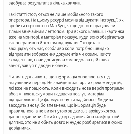
здобуває результат за кілька хвилин.
Такі статті стосуються не лише мобільного такого
оператора. На цьому ресурсі можна відшукати інструкції, як
зробити скріншот на МакБуці, якщо до того працювали
тільки звичайним лептопом. Три всього клавіші, і картинка
вже на моніторі, а матеріал показує, куди воно зберігається
і як оперативно його там відшукати. Такі деталі
заощаджують час, особливо коли потрібно швидко
відправити зображення документів чи схеми. Тексти
складені так, наче дописувач сам подолав цей шлях і
занотував усі підводні нюанси.
Читачі відзначають, що інформація оновлюється під
актуальний період. Не знайдеш застарілих рекомендацій,
які вже не працюють. Коли виходить нова версія програми
або змінюються умови надавача послуг, матеріал
підправляють. Це формує почуття надійності. Людина
заходить знову, бо впевнена, що інформація буде
правильною, а не витягнутою звідкись з архіву якогось
давньої давнини. Такий підхід надзвичайно комфортний
для тих, хто не любить довго й нудно розбиратися в сухих
довідниках.