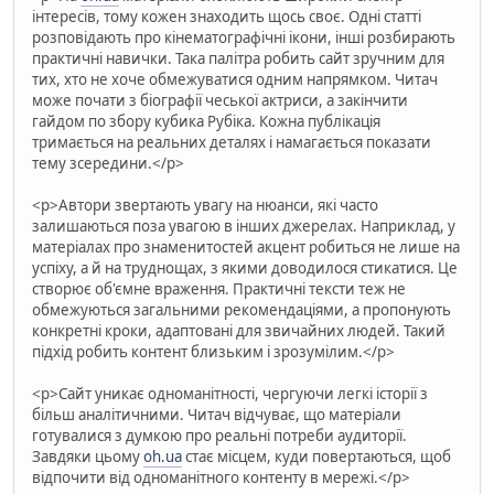
інтересів, тому кожен знаходить щось своє. Одні статті
розповідають про кінематографічні ікони, інші розбирають
практичні навички. Така палітра робить сайт зручним для
тих, хто не хоче обмежуватися одним напрямком. Читач
може почати з біографії чеської актриси, а закінчити
гайдом по збору кубика Рубіка. Кожна публікація
тримається на реальних деталях і намагається показати
тему зсередини.</p>
<p>Автори звертають увагу на нюанси, які часто
залишаються поза увагою в інших джерелах. Наприклад, у
матеріалах про знаменитостей акцент робиться не лише на
успіху, а й на труднощах, з якими доводилося стикатися. Це
створює об'ємне враження. Практичні тексти теж не
обмежуються загальними рекомендаціями, а пропонують
конкретні кроки, адаптовані для звичайних людей. Такий
підхід робить контент близьким і зрозумілим.</p>
<p>Сайт уникає одноманітності, чергуючи легкі історії з
більш аналітичними. Читач відчуває, що матеріали
готувалися з думкою про реальні потреби аудиторії.
Завдяки цьому
oh.ua
стає місцем, куди повертаються, щоб
відпочити від одноманітного контенту в мережі.</p>