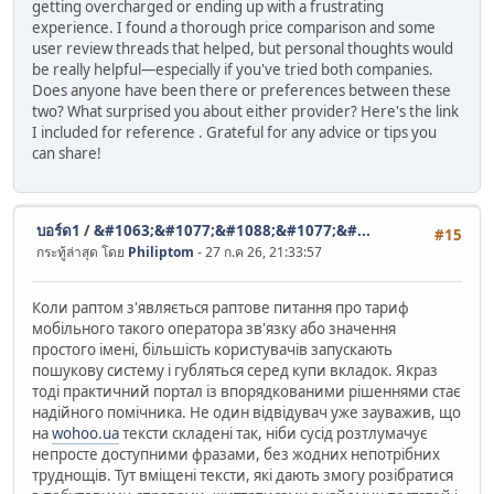
getting overcharged or ending up with a frustrating
experience. I found a thorough price comparison and some
user review threads that helped, but personal thoughts would
be really helpful—especially if you've tried both companies.
Does anyone have been there or preferences between these
two? What surprised you about either provider? Here's the link
I included for reference . Grateful for any advice or tips you
can share!
บอร์ด1
/
&#1063;&#1077;&#1088;&#1077;&#...
#15
กระทู้ล่าสุด โดย
Philiptom
- 27 ก.ค 26, 21:33:57
Коли раптом з'являється раптове питання про тариф
мобільного такого оператора зв'язку або значення
простого імені, більшість користувачів запускають
пошукову систему і губляться серед купи вкладок. Якраз
тоді практичний портал із впорядкованими рішеннями стає
надійного помічника. Не один відвідувач уже зауважив, що
на
wohoo.ua
тексти складені так, ніби сусід розтлумачує
непросте доступними фразами, без жодних непотрібних
труднощів. Тут вміщені тексти, які дають змогу розібратися