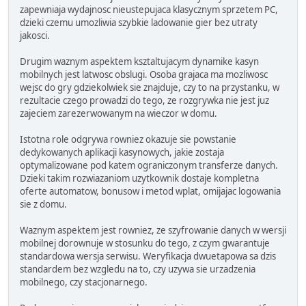
zapewniaja wydajnosc nieustepujaca klasycznym sprzetem PC,
dzieki czemu umozliwia szybkie ladowanie gier bez utraty
jakosci.
Drugim waznym aspektem ksztaltujacym dynamike kasyn
mobilnych jest latwosc obslugi. Osoba grajaca ma mozliwosc
wejsc do gry gdziekolwiek sie znajduje, czy to na przystanku, w
rezultacie czego prowadzi do tego, ze rozgrywka nie jest juz
zajeciem zarezerwowanym na wieczor w domu.
Istotna role odgrywa rowniez okazuje sie powstanie
dedykowanych aplikacji kasynowych, jakie zostaja
optymalizowane pod katem ograniczonym transferze danych.
Dzieki takim rozwiazaniom uzytkownik dostaje kompletna
oferte automatow, bonusow i metod wplat, omijajac logowania
sie z domu.
Waznym aspektem jest rowniez, ze szyfrowanie danych w wersji
mobilnej dorownuje w stosunku do tego, z czym gwarantuje
standardowa wersja serwisu. Weryfikacja dwuetapowa sa dzis
standardem bez wzgledu na to, czy uzywa sie urzadzenia
mobilnego, czy stacjonarnego.