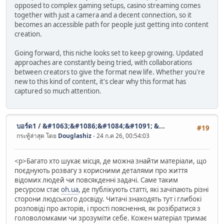
opposed to complex gaming setups, casino streaming comes
together with just a camera and a decent connection, so it
becomes an accessible path for people just getting into content
creation.
Going forward, this niche looks set to keep growing. Updated
approaches are constantly being tried, with collaborations
between creators to give the format new life. Whether you're
new to this kind of content, it's clear why this format has
captured so much attention.
บอร์ด1
/
&#1063;&#1086;&#1084;&#1091; &...
#19
กระทู้ล่าสุด โดย
Douglashiz
- 24 ก.ค 26, 00:54:03
<p>Багато хто шукає місця, де можна знайти матеріали, що
поєднують розвагу з корисними деталями про життя
відомих людей чи повсякденні задачі. Саме таким
ресурсом стає
oh.ua
, де публікують статті, які зачіпають різні
сторони людського досвіду. Читачі знаходять тут і глибокі
розповіді про акторів, і прості пояснення, як розібратися з
головоломками чи зрозуміти себе. Кожен матеріал тримає