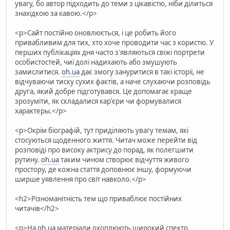
увагу, бо автор підходить до теми з цікавістю, ніби ділиться
знахідкою за кавою.</p>
<p>Сайт постійно оновлюється, і це робить його
привабливим для тих, хто хоче проводити час з користю. У
перших публікаціях дня часто з'являються свіжі портрети
особистостей, чиї долі надихають або змушують
замислитися.
oh.ua
дає змогу зануритися в такі історії, не
відчуваючи тиску сухих фактів, а наче слухаючи розповідь
друга, який добре підготувався. Це допомагає краще
зрозуміти, як складалися кар'єри чи формувалися
характеры.</p>
<p>Окрім біографій, тут приділяють увагу темам, які
стосуються щоденного життя. Читач може перейти від
розповіді про високу актрису до порад, як полегшити
рутину.
oh.ua
таким чином створює відчуття живого
простору, де кожна стаття доповнює іншу, формуючи
ширше уявлення про світ навколо.</p>
<h2>Різноманітність тем що приваблює постійних
читачів</h2>
<p>На
oh.ua
матеріали охоплюють широкий спектр